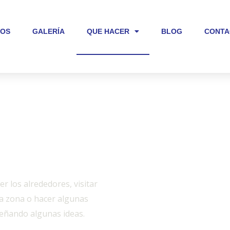
IOS
GALERÍA
QUE HACER
BLOG
CONTA
r los alrededores, visitar
la zona o hacer algunas
señando algunas ideas.