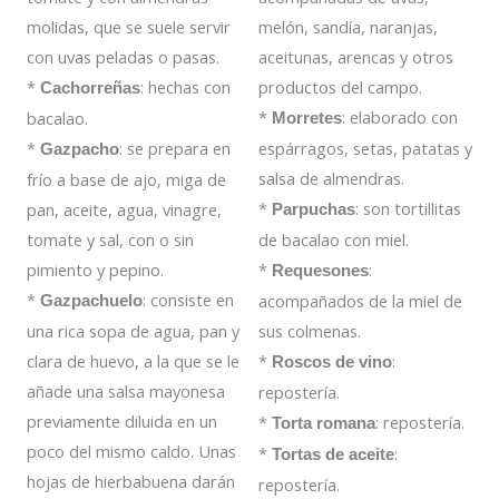
molidas, que se suele servir
melón, sandía, naranjas,
con uvas peladas o pasas.
aceitunas, arencas y otros
*
: hechas con
productos del campo.
Cachorreñas
*
: elaborado con
bacalao.
Morretes
*
: se prepara en
espárragos, setas, patatas y
Gazpacho
salsa de almendras.
frío a base de ajo, miga de
*
: son tortillitas
pan, aceite, agua, vinagre,
Parpuchas
tomate y sal, con o sin
de bacalao con miel.
pimiento y pepino.
*
:
Requesones
*
: consiste en
acompañados de la miel de
Gazpachuelo
una rica sopa de agua, pan y
sus colmenas.
clara de huevo, a la que se le
*
:
Roscos de vino
añade una salsa mayonesa
repostería.
previamente diluida en un
*
: repostería.
Torta romana
poco del mismo caldo. Unas
*
:
Tortas de aceite
hojas de hierbabuena darán
repostería.