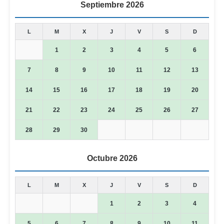
i
*
Septiembre 2026
c
o
L
M
X
J
V
S
D
1
2
3
4
5
6
7
8
9
10
11
12
13
14
15
16
17
18
19
20
21
22
23
24
25
26
27
28
29
30
Octubre 2026
L
M
X
J
V
S
D
1
2
3
4
5
6
7
8
9
10
11