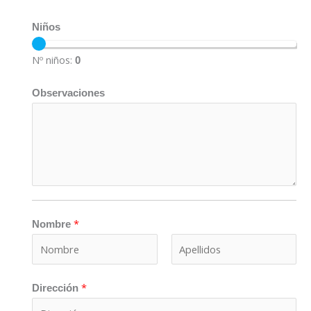
Niños
Nº niños:
0
*
Observaciones
N
i
ñ
o
s
*
*
Nombre
N
A
*
o
p
Dirección
m
e