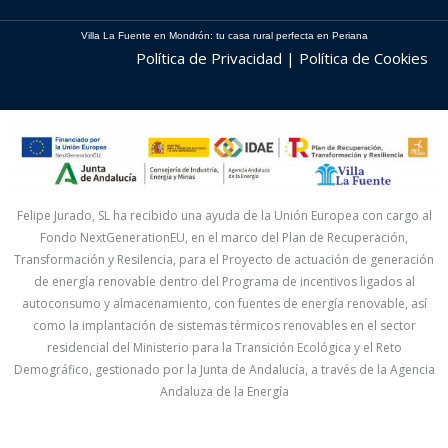
Villa La Fuente en Mondrón: tu casa rural perfecta en Periana
Política de Privacidad | Política de Cookies
Felipe Jurado, SL ha recibido una ayuda de la Unión Europea con cargo al
Fondo NextGenerationEU, en el marco del Plan de Recuperación,
Transformación y Resilencia, para el Proyecto de actuación de generación
de energía renovable dentro del Programa de incentivos ligados al
autoconsumo y almacenamiento, con fuentes de energía renovable, así
como la implantación de sistemas térmicos renovables en el sector
residencial del Ministerio para la Transición Ecológica y el Reto
Demográfico, gestionado por la Junta de Andalucía, a través de la Agencia
Andaluza de la Energía