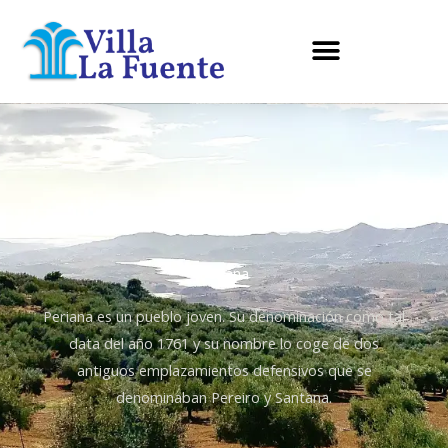
Ir
al
contenido
Periana
Periana es un pueblo joven. Su denominación como tal
data del año 1761 y su nombre lo coge de dos
antiguos emplazamientos defensivos que se
denominaban Pereiro y Santana.