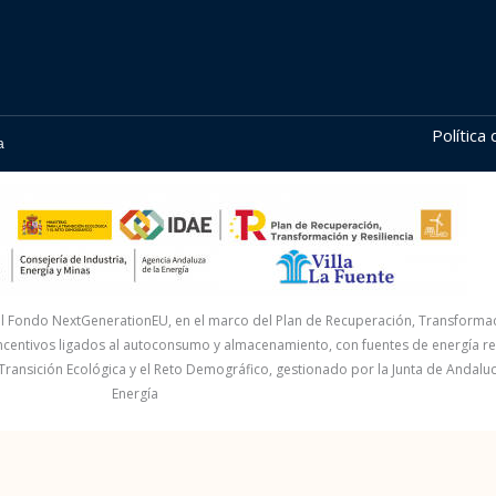
Política
a
al Fondo NextGenerationEU, en el marco del Plan de Recuperación, Transformaci
ncentivos ligados al autoconsumo y almacenamiento, con fuentes de energía re
 Transición Ecológica y el Reto Demográfico, gestionado por la Junta de Andaluc
Energía