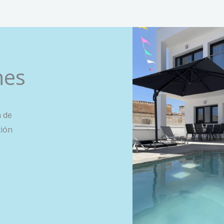
nes
a de
ción