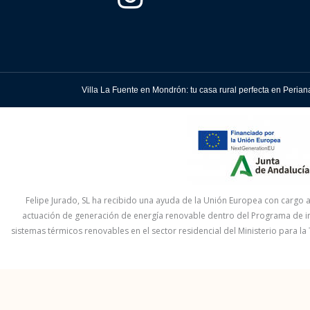
Villa La Fuente en Mondrón: tu casa rural perfecta en Perian
Felipe Jurado, SL ha recibido una ayuda de la Unión Europea con cargo 
actuación de generación de energía renovable dentro del Programa de i
sistemas térmicos renovables en el sector residencial del Ministerio para la