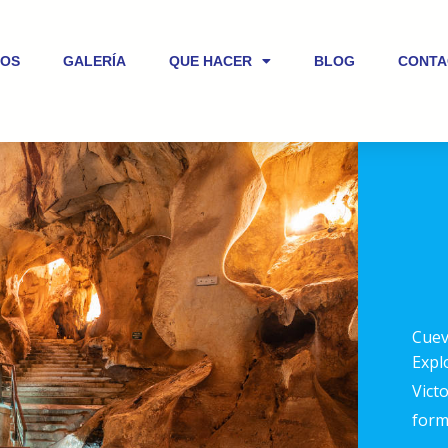
IOS
GALERÍA
QUE HACER
BLOG
CONTA
Cuev
Expl
Victo
form