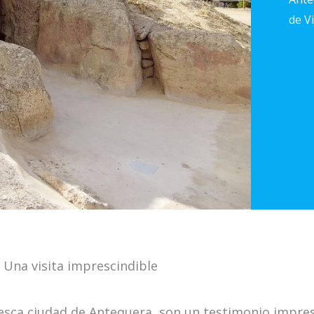
de V
Una visita imprescindible
sca ciudad de Antequera, son un testimonio impresio