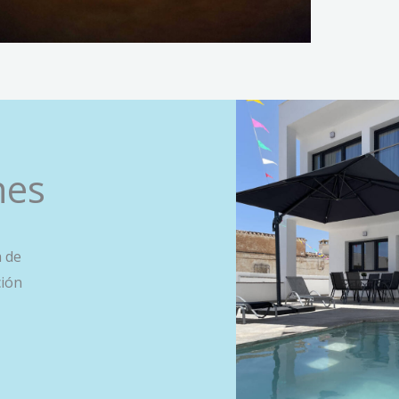
nes
a de
ción