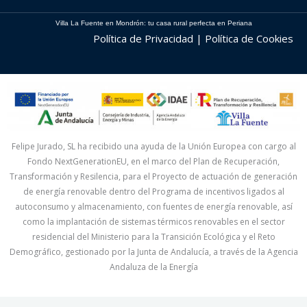
Villa La Fuente en Mondrón: tu casa rural perfecta en Periana
Política de Privacidad | Política de Cookies
Felipe Jurado, SL ha recibido una ayuda de la Unión Europea con cargo al
Fondo NextGenerationEU, en el marco del Plan de Recuperación,
Transformación y Resilencia, para el Proyecto de actuación de generación
de energía renovable dentro del Programa de incentivos ligados al
autoconsumo y almacenamiento, con fuentes de energía renovable, así
como la implantación de sistemas térmicos renovables en el sector
residencial del Ministerio para la Transición Ecológica y el Reto
Demográfico, gestionado por la Junta de Andalucía, a través de la Agencia
Andaluza de la Energía